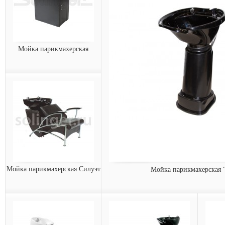
Мойка парикмахерская
Мойка парикмахерская
Элегантная парикмахерская
мойка с черной
пластиковой ра...
57212
Арт.:
заказать
Мойка парикмахерская Силуэт
Мойка парикмахерская 
Мойка парикмахерская
Мойка парикмахерская
Силуэт
Элегантная парикмахерская мойка без 